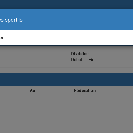
es sportifs
nt ...
Discipline :
Debut : - Fin :
Au
Fédération