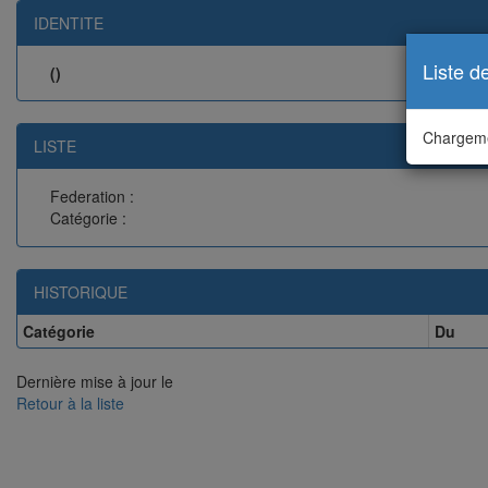
IDENTITE
Liste d
()
Chargeme
LISTE
Federation :
Catégorie :
HISTORIQUE
Catégorie
Du
Dernière mise à jour le
Retour à la liste