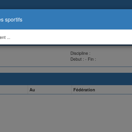
es sportifs
nt ...
Discipline :
Debut : - Fin :
Au
Fédération