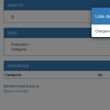
IDENTITE
Liste d
()
Chargeme
LISTE
Federation :
Catégorie :
HISTORIQUE
Catégorie
Du
Dernière mise à jour le
Retour à la liste