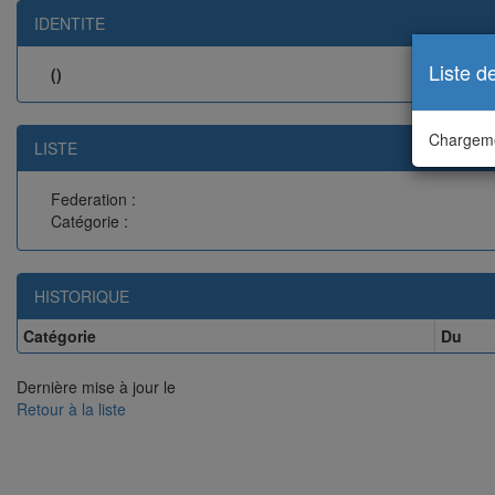
IDENTITE
Liste d
()
Chargeme
LISTE
Federation :
Catégorie :
HISTORIQUE
Catégorie
Du
Dernière mise à jour le
Retour à la liste