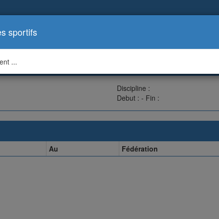
es sportifs
nt ...
Discipline :
Debut : - Fin :
Au
Fédération