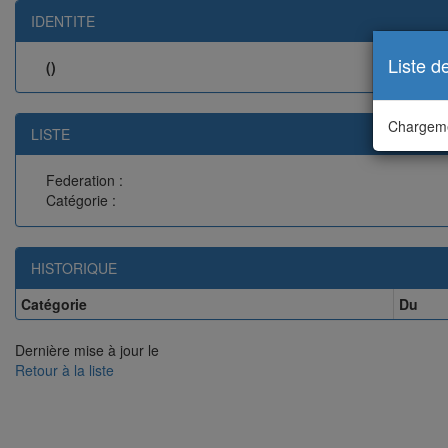
IDENTITE
Liste d
()
Chargeme
LISTE
Federation :
Catégorie :
HISTORIQUE
Catégorie
Du
Dernière mise à jour le
Retour à la liste