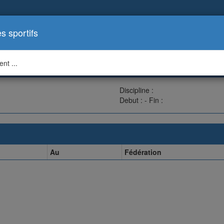
es sportifs
nt ...
Discipline :
Debut : - Fin :
Au
Fédération