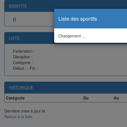
IDENTITE
Liste des sportifs
()
Chargement ...
LISTE
Federation :
Discipline :
Catégorie :
Debut : - Fin :
HISTORIQUE
Catégorie
Du
Au
Dernière mise à jour le
Retour à la liste