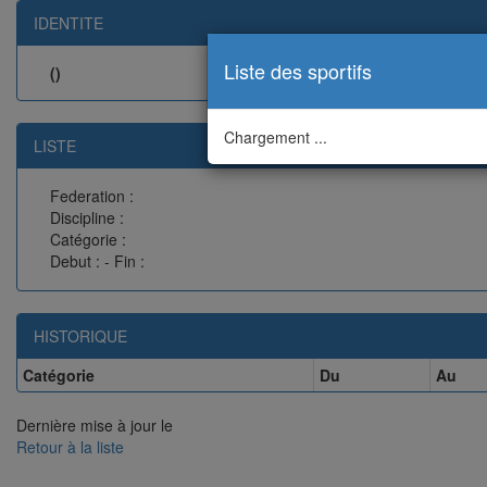
IDENTITE
Liste des sportifs
()
Chargement ...
LISTE
Federation :
Discipline :
Catégorie :
Debut : - Fin :
HISTORIQUE
Catégorie
Du
Au
Dernière mise à jour le
Retour à la liste