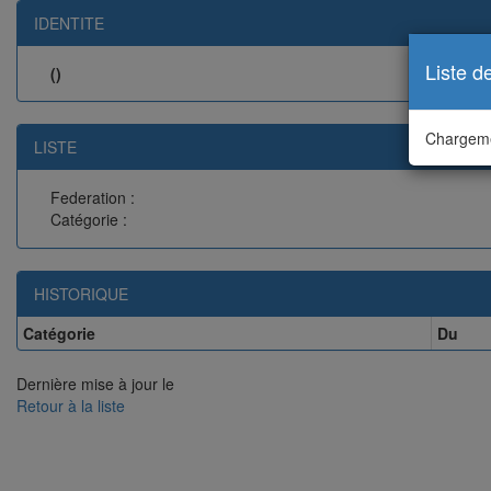
IDENTITE
Liste d
()
Chargeme
LISTE
Federation :
Catégorie :
HISTORIQUE
Catégorie
Du
Dernière mise à jour le
Retour à la liste