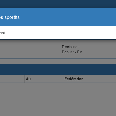
es sportifs
nt ...
Discipline :
Debut : - Fin :
Au
Fédération