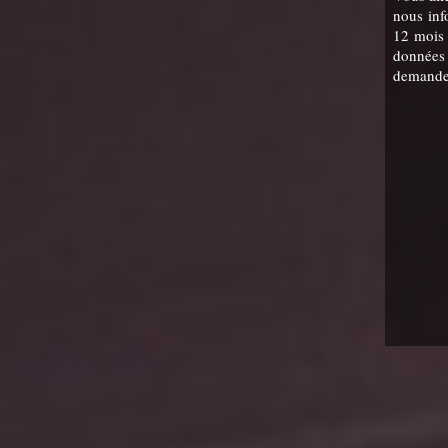
nous inf
12 mois 
données 
demander